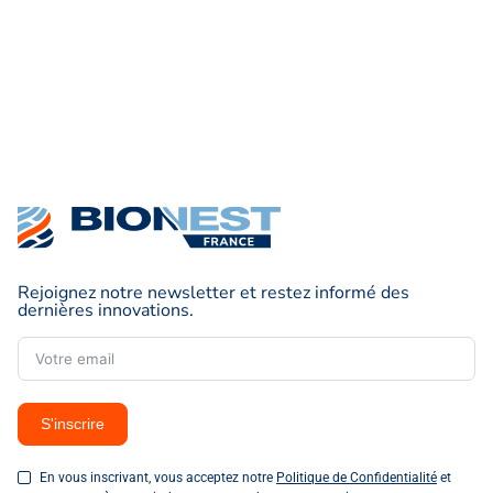
question ?
Notre équipe est à votre écoute pour vous
accompagner et vous proposer des solutions
adaptées à vos besoins. Contactez-nous dès
aujourd’hui !
Contactez-nous
Rejoignez notre newsletter et restez informé des
dernières innovations.
S'inscrire
En vous inscrivant, vous acceptez notre
Politique de Confidentialité
et