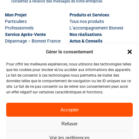
consentez à recevoir des messages de notre entreprise.
Mon Projet
Produits et Services
Particuliers
Tous nos produits
Professionnels
L’accompagnement Bionest
Service Après-Vente
Nos réalisations
Dépannage – Bionest France
Actus & Conseils
Entretien et maintenance
Gérer le consentement
Pour offrir les meilleures expériences, nous utilisons des technologies telles
que les cookies pour stocker et/ou accéder aux informations des appareils.
Mentions Légales
Le fait de consentir à ces technologies nous permettra de traiter des
Politique de Confidentialité
données telles que le comportement de navigation ou les ID uniques sur ce
Conception : Madaré
site. Le fait de ne pas consentir ou de retirer son consentement peut avoir
un effet négatif sur certaines caractéristiques et fonctions.
Accepter
© 2026 Bionest. Tous droits réservés.
Refuser
Voir les préférences